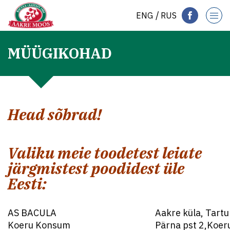
ENG
RUS
MÜÜGIKOHAD
Head sõbrad!
Valiku meie toodetest leiate
järgmistest poodidest üle
Eesti:
AS BACULA
Aakre küla, Tart
Koeru Konsum
Pärna pst 2,Koer