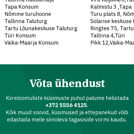
Tapa Konsum
Kalmistu 3 ,Tapa
Nõmme turuhoone
Turu plats 8, Nõm
Tallinna Taluturg
Solarise keskuse 
Tartu Lõunakeskuse Taluturg
Ringtee 75, Tartu
Türi Konsum
Tallnna 4,Türi
Väika-Maarja Konsum
Pikk 12,Väika-Ma
Võta ühendust
Kiireloomuliste küsimuste puhul palume helistada
+372 5556 4125
.
Kõik muud soovid, küsimused ja ettepanekud võib
edastada meile siinoleva tagasiside vormi kaudu.