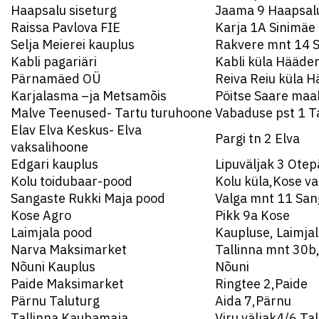
Haapsalu siseturg
Jaama 9 Haapsal
Raissa Pavlova FIE
Karja 1A Sinimäe
Selja Meierei kauplus
Rakvere mnt 14 S
Kabli pagariäri
Kabli küla Hääde
Pärnamäed OÜ
Reiva Reiu küla 
Karjalasma –ja Metsamõis
Pöitse Saare ma
Malve Teenused- Tartu turuhoone
Vabaduse pst 1 T
Elav Elva Keskus- Elva
Pargi tn 2 Elva
vaksalihoone
Edgari kauplus
Lipuväljak 3 Otep
Kolu toidubaar-pood
Kolu küla,Kose va
Sangaste Rukki Maja pood
Valga mnt 11 San
Kose Agro
Pikk 9a Kose
Laimjala pood
Kaupluse, Laimjal
Narva Maksimarket
Tallinna mnt 30b
Nõuni Kauplus
Nõuni
Paide Maksimarket
Ringtee 2,Paide
Pärnu Taluturg
Aida 7,Pärnu
Tallinna Kaubamaja
Viru väljak4/6,Tal