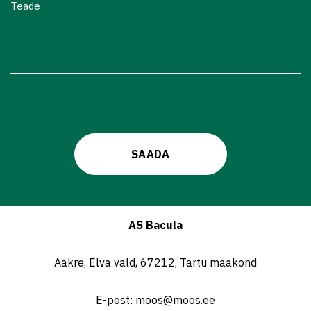
Teade
AS Bacula
Aakre, Elva vald, 67212, Tartu maakond
E-post:
moos@moos.ee