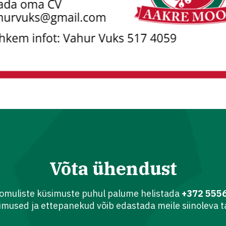
Võta ühendust
oomuliste küsimuste puhul palume helistada
+372 555
imused ja ettepanekud võib edastada meile siinoleva t