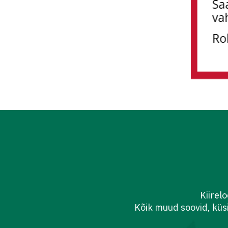
Kiirel
Kõik muud soovid, küs