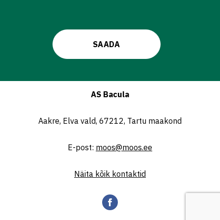
AS Bacula
Aakre, Elva vald, 67212, Tartu maakond
E-post:
moos@moos.ee
Näita kõik kontaktid