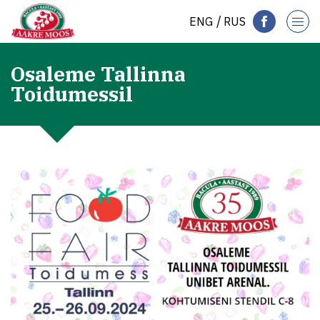
ENG
RUS
Osaleme Tallinna
Toidumessil