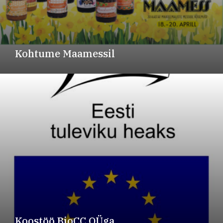
Kohtume Maamessil
Koostöö BioCC OÜga