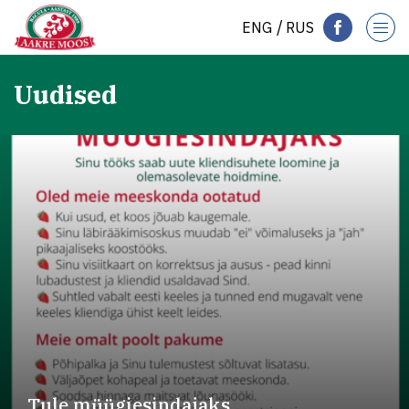
ENG
RUS
Uudised
Tule müügiesindajaks