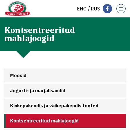
ENG
RUS
Kontsentreeritud
mahlajoogid
Moosid
Jogurti- ja marjalisandid
Kinkepakendis ja väikepakendis tooted
Kontsentreeritud mahlajoogid