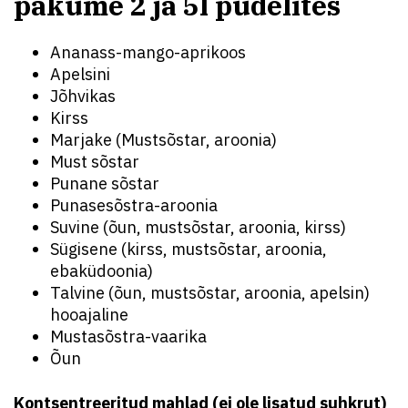
pakume 2 ja 5l pudelites
Ananass-mango-aprikoos
Apelsini
Jõhvikas
Kirss
Marjake (Mustsõstar, aroonia)
Must sõstar
Punane sõstar
Punasesõstra-aroonia
Suvine (õun, mustsõstar, aroonia, kirss)
Sügisene (kirss, mustsõstar, aroonia,
ebaküdoonia)
Talvine (õun, mustsõstar, aroonia, apelsin)
hooajaline
Mustasõstra-vaarika
Õun
Kontsentreeritud mahlad (ei ole lisatud suhkrut)