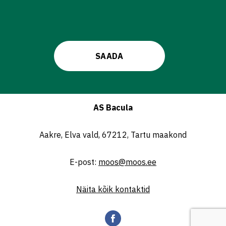
AS Bacula
Aakre, Elva vald, 67212, Tartu maakond
E-post:
moos@moos.ee
Näita kõik kontaktid