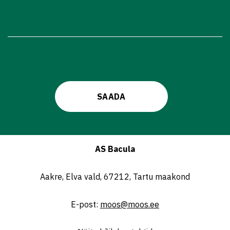
AS Bacula
Aakre, Elva vald, 67212, Tartu maakond
E-post:
moos@moos.ee