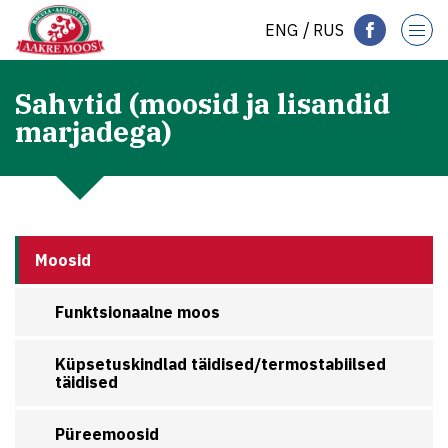
ENG
RUS
Sahvtid (moosid ja lisandid
marjadega)
Moosid
Funktsionaalne moos
Küpsetuskindlad täidised/termostabiilsed
täidised
Püreemoosid