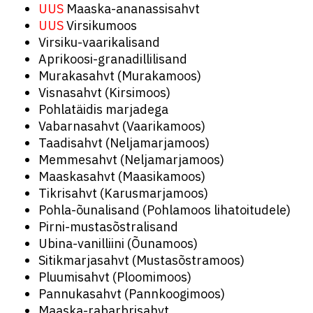
UUS
Maaska-ananassisahvt
UUS
Virsikumoos
Virsiku-vaarikalisand
Aprikoosi-granadillilisand
Murakasahvt (Murakamoos)
Visnasahvt (Kirsimoos)
Pohlatäidis marjadega
Vabarnasahvt (Vaarikamoos)
Taadisahvt (Neljamarjamoos)
Memmesahvt (Neljamarjamoos)
Maaskasahvt (Maasikamoos)
Tikrisahvt (Karusmarjamoos)
Pohla-õunalisand (Pohlamoos lihatoitudele)
Pirni-mustasõstralisand
Ubina-vanilliini (Õunamoos)
Sitikmarjasahvt (Mustasõstramoos)
Pluumisahvt (Ploomimoos)
Pannukasahvt (Pannkoogimoos)
Maaska-rabarbrisahvt